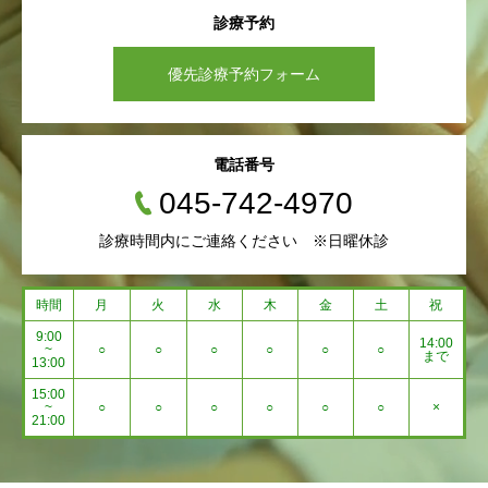
診療予約
優先診療予約フォーム
電話番号
045-742-4970
診療時間内にご連絡ください ※日曜休診
時間
月
火
水
木
金
土
祝
9:00
14:00
~
○
○
○
○
○
○
まで
13:00
15:00
~
○
○
○
○
○
○
×
21:00