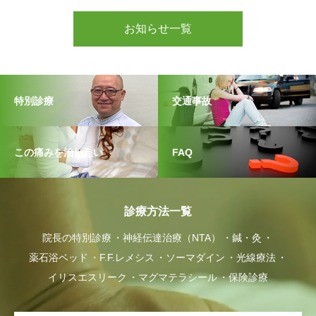
お知らせ一覧
特別診療
交通事故
この痛みを治したい
FAQ
診療方法一覧
院長の特別診療
神経伝達治療（NTA）
鍼・灸
薬石浴ベッド
F.F.レメシス
ソーマダイン
光線療法
イリスエスリーク
マグマテラシール
保険診療